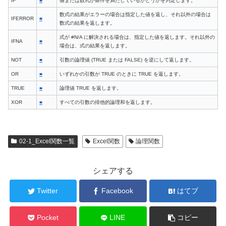
IF
■
値または数式が条件を満たしているかどうかを判定します。
数式の結果がエラーの場合は指定した値を返し、それ以外の場合は
IFERROR
■
数式の結果を返します。
式が #N/A に解決される場合は、指定した値を返します。それ以外の
IFNA
■
場合は、式の結果を返します。
NOT
■
引数の論理値 (TRUE または FALSE) を逆にして返します。
OR
■
いずれかの引数が TRUE のときに TRUE を返します。
TRUE
■
論理値 TRUE を返します。
XOR
■
すべての引数の排他的論理和を返します。
02-1_Excel関数一覧
Excel関数
論理関数
シェアする
Twitter
Facebook
はてブ
Pocket
LINE
コピー