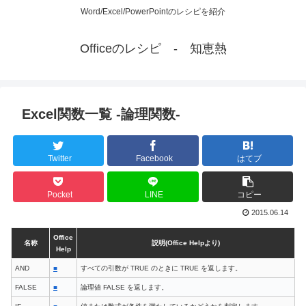
Word/Excel/PowerPointのレシピを紹介
Officeのレシピ - 知恵熱
Excel関数一覧 -論理関数-
Twitter
Facebook
はてブ
Pocket
LINE
コピー
2015.06.14
Office
名称
説明(Office Helpより)
Help
AND
■
すべての引数が TRUE のときに TRUE を返します。
FALSE
■
論理値 FALSE を返します。