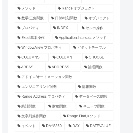
メソッド
Range オブジェクト
数学/三角関数
日付/時刻関数
オブジェクト
プロパティ
INDEX
セルの操作
Excel基本操作
Application.Intersect メソッド
Window.View プロパティ
ピボットテーブル
COLUMNS
COLUMN
CHOOSE
AREAS
ADDRESS
論理関数
アドイン/オートメーション関数
エンジニアリング関数
情報関数
Range.Address プロパティ
データベース関数
統計関数
財務関数
キューブ関数
文字列操作関数
Range.Findメソッド
イベント
DAYS360
DAY
DATEVALUE