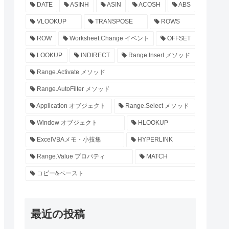
DATE
ASINH
ASIN
ACOSH
ABS
VLOOKUP
TRANSPOSE
ROWS
ROW
Worksheet.Change イベント
OFFSET
LOOKUP
INDIRECT
Range.Insert メソッド
Range.Activate メソッド
Range.AutoFilter メソッド
Application オブジェクト
Range.Select メソッド
Window オブジェクト
HLOOKUP
ExcelVBAメモ・小技集
HYPERLINK
Range.Value プロパティ
MATCH
コピー&ペースト
最近の投稿