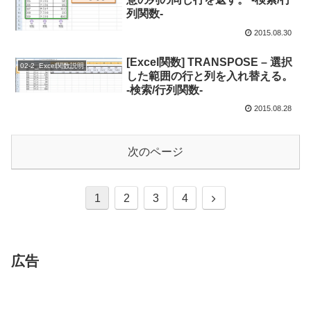
列関数-
2015.08.30
[Excel関数] TRANSPOSE – 選択
02-2_Excel関数説明
した範囲の行と列を入れ替える。
-検索/行列関数-
2015.08.28
次のページ
1
2
3
4
広告