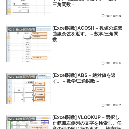
三角関数 –
2015.09.09
[Excel関数] ACOSH – 数値の逆双
02-2_Excel関数説明
曲線余弦を返す。 – 数学/三角関
数 –
2015.09.06
[Excel関数] ABS – 絶対値を返
02-2_Excel関数説明
す。 – 数学/三角関数 –
2015.09.02
[Excel関数] VLOOKUP – 選択し
02-2_Excel関数説明
た範囲左側列の文字を検索し、任
意の列の同じ行を返す。 -検索/行