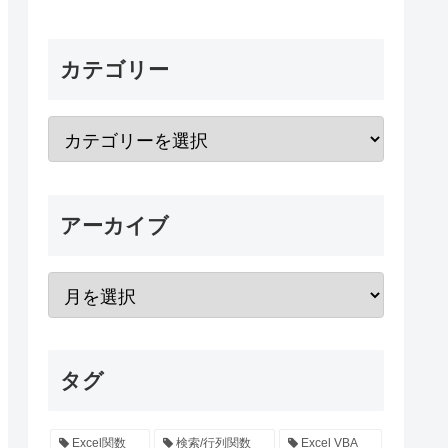
カテゴリー
アーカイブ
タグ
Excel関数
検索/行列関数
Excel VBA