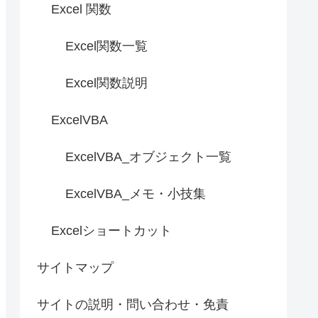
Excel 関数
Excel関数一覧
Excel関数説明
ExcelVBA
ExcelVBA_オブジェクト一覧
ExcelVBA_メモ・小技集
Excelショートカット
サイトマップ
サイトの説明・問い合わせ・免責